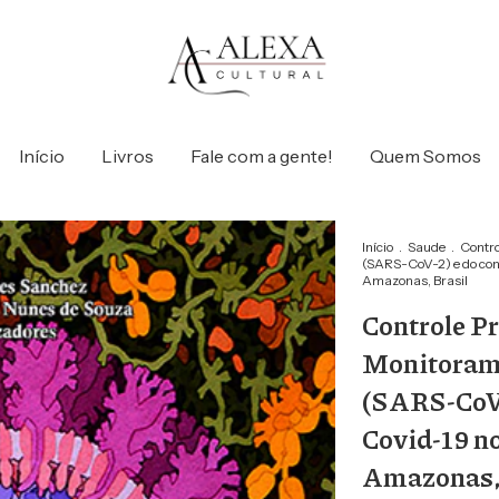
Início
Livros
Fale com a gente!
Quem Somos
Início
.
Saude
.
Contro
(SARS-CoV-2) e do cont
Amazonas, Brasil
Controle P
Monitorame
(SARS-CoV-
Covid-19 n
Amazonas, 