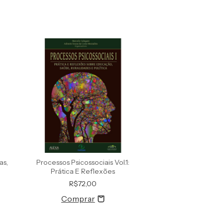
as,
Processos Psicossociais Vol.1:
A Intervenção Psi
Prática E Reflexões
Em Centros De C
R$72,00
R$45,0