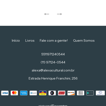
Início
Livros
Fale com a gente!
Quem Somos
5511971240544
(11) 97124-0544
alexa@alexacultural.com.br
Estrada Henrique Franchini, 256