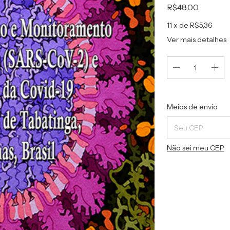
R$48,00
11
x de
R$5,36
Ver mais detalhes
Entregas para o C
Meios de envio
Não sei meu CEP