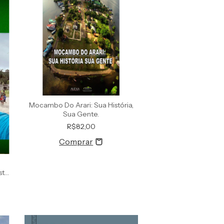
Mocambo Do Arari: Sua História,
Sua Gente.
R$82,00
sta
rio