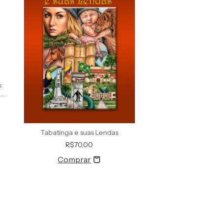
:
a
o
Tabatinga e suas Lendas
R$70,00