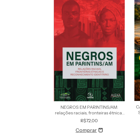
C
NEGROS EM PARINTINS/AM:
relações raciais, fronteiras étnicas
p
e reconhecimento identitário
R$72,00