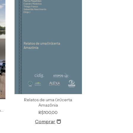
Relatos de uma (in)certa
Amazônia
AL
R$100,00
o à