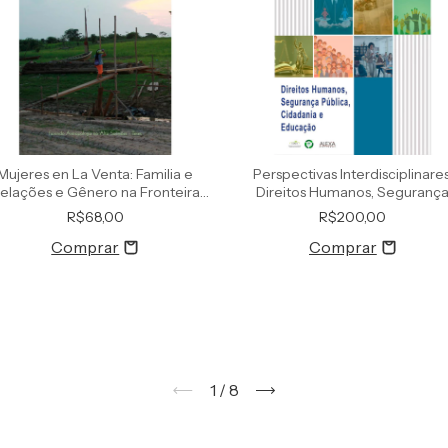
Mujeres en La Venta: Familia e
Perspectivas Interdisciplinares
elações e Gênero na Fronteira
Direitos Humanos, Seguranç
Amazônica - Brasil e Peru
Pública, Cidadania e Educaçã
R$68,00
R$200,00
1
/
8