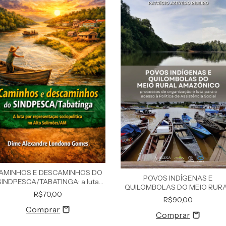
AMINHOS E DESCAMINHOS DO
POVOS INDÍGENAS E
SINDPESCA/TABATINGA: a luta
QUILOMBOLAS DO MEIO RUR
or representação sociopolítica
R$70,00
AMAZÔNICO processos de
R$90,00
no Alto Solimões/AM
organização e luta para o acess
Política de Assis