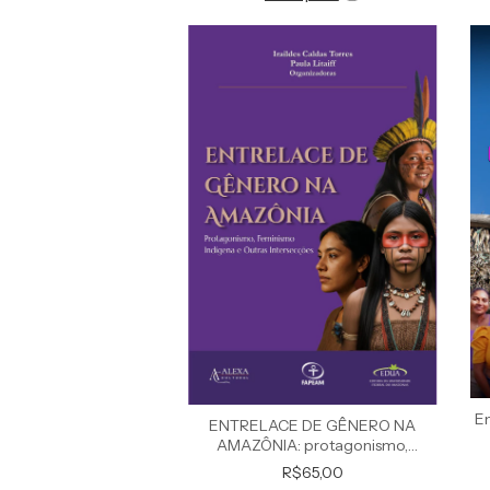
E
ENTRELACE DE GÊNERO NA
AMAZÔNIA: protagonismo,
feminismo indígena e outras
R$65,00
intersecções