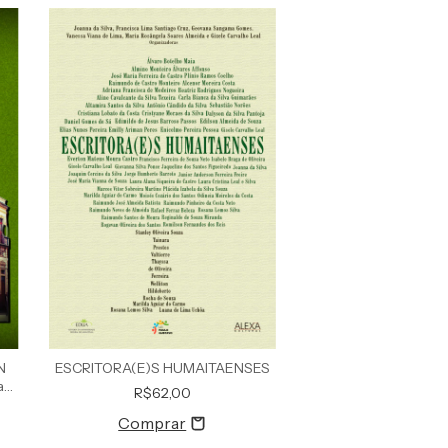
N
ESCRITORA(E)S HUMAITAENSES
a
R$62,00