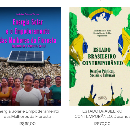
nergia Solar e Empoderamento
ESTADO BRASILEIRO
das Mulheres da Floresta:
CONTEMPORÂNEO: Desafio
Organização e Controle Social
Políticos, Sociais e Culturais
R$65,00
R$70,00