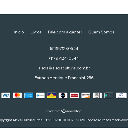
Início
Livros
Fale com a gente!
Quem Somos
5511971240544
(11) 97124-0544
alexa@alexacultural.com.br
Estrada Henrique Franchini, 256
pyright Alexa Cultural Ltda - 11293128000107 - 2026. Todos os direitos reservados