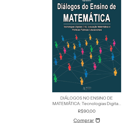
DIÁLOGOS NO ENSINO DE
MATEMÁTICA: Tecnologias Digitais
(Td), Educação Matemática e
R$90,00
Políticas Públicas Educacionais