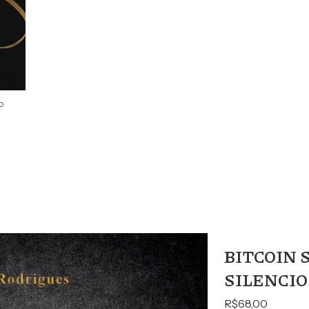
do
BITCOIN 
SILENCI
R$68,00