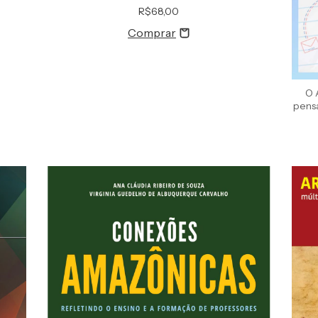
R$68,00
O 
pens