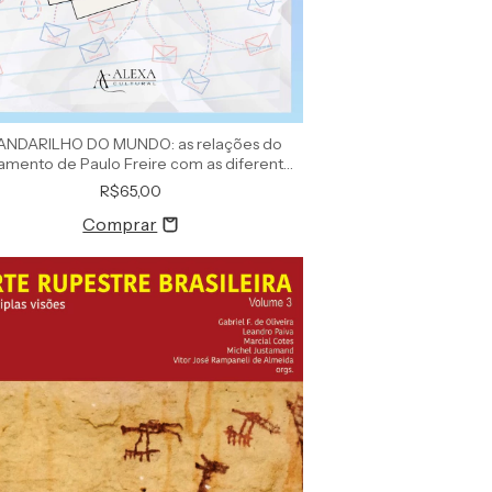
ANDARILHO DO MUNDO: as relações do
amento de Paulo Freire com as diferentes
áreas do conhecimento
R$65,00