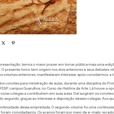
presentação, temos o maior prazer em tornar pública mais uma edição
3. O presente tomo tem origem nos dois anteriores e seus debates, id
os volumes anteriores, manifestaram interesse, após convidarmos, a
 dos convites para ministração de aulas, durante uma disciplina do P
FESP, campus Guarulhos, no Curso de História da Arte. Lá houve a op
ros/as colegas a contribuírem em suas aulas. Daí surgiram os convit
 segundo, graças ao interesse e disposição desses colegas. Aos q
ontinuidade dessa empreitada. O segundo volume foi uma continuida
s foram convidadas/os. Os acenos foram por meio de e-mails, recados 