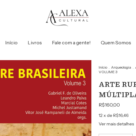
Início
Livros
Fale com a gente!
Quem Somos
Início
.
Arqueologia
.
VOLUME 3
ARTE RU
MÚLTIPL
R$160,00
12
x de
R$16,46
Ver mais detalhes