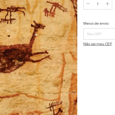
Entregas para o C
Meios de envio
Não sei meu CEP