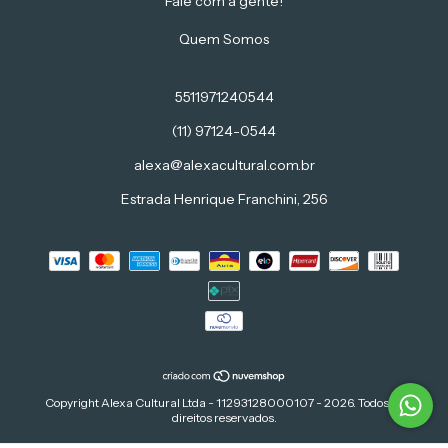
Fale com a gente!
Quem Somos
5511971240544
(11) 97124-0544
alexa@alexacultural.com.br
Estrada Henrique Franchini, 256
Copyright Alexa Cultural Ltda - 11293128000107 - 2026. Todos os
direitos reservados.