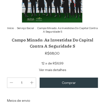
Início
.
Serviço Social
.
Campo Minado: As Investidas Do Capital Contra
A Seguridade S
Campo Minado: As Investidas Do Capital
Contra A Seguridade S
R$68,00
12
x de
R$6,99
Ver mais detalhes
Alterar CEP
Entregas para o CEP:
Meios de envio