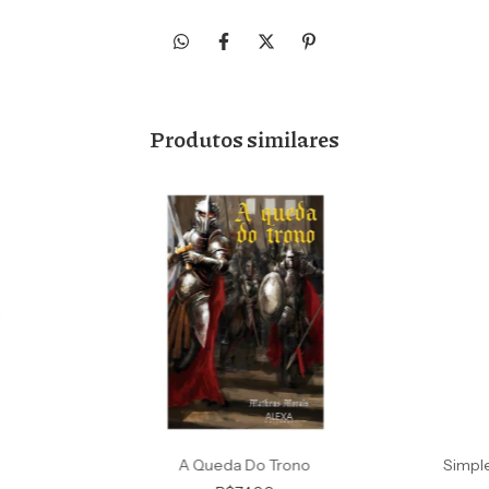
Produtos similares
A Queda Do Trono
Simpl