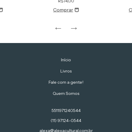
R$74,00
Início
Livros
Fale com a gente!
Quem Somos
5511971240544
(11) 97124-0544
alexa@alexacultural.com.br