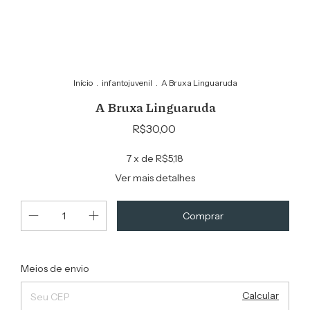
Início
.
infantojuvenil
.
A Bruxa Linguaruda
A Bruxa Linguaruda
R$30,00
7
x de
R$5,18
Ver mais detalhes
Alterar CEP
Entregas para o CEP:
Meios de envio
Calcular