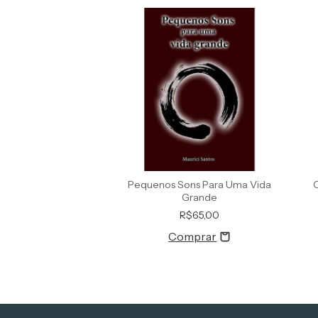
as E Olhares: O
Pequenos Sons Para Uma Vida
smo E As Lutas De
Grande
bertação
R$42,00
R$65,00