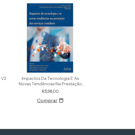
Frete grátis
 V2
Impactos Da Tecnologia E As
Teoria E Prática Em
Novas Tendências Na Prestação
E Ciências Contá
De
R$38,00
R$85,0