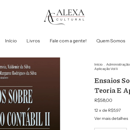
Início
Livros
Fale com a gente!
Quem Somos
Início
.
Administração
Aplicação Vol Ii
Ensaios So
Teoria E Ap
R$58,00
12
x de
R$5,97
Ver mais detalhes