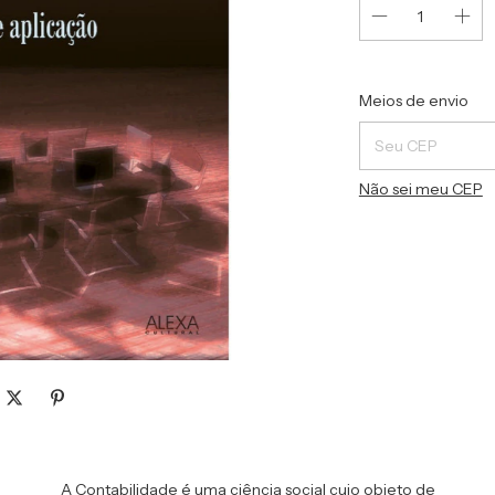
Entregas para o C
Meios de envio
Não sei meu CEP
A Contabilidade é uma ciência social cujo objeto de