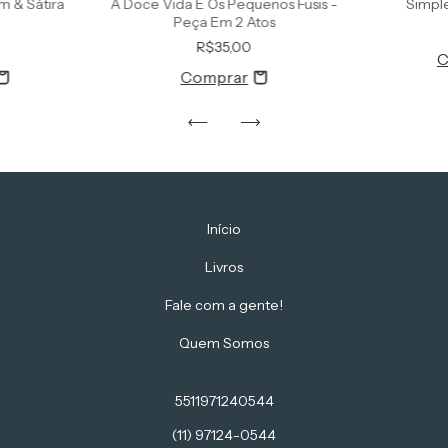
m & Sátira
A Doce Vida E Os Pequenos Fusis -
Simpl
Peça Em 2 Atos
R$35,00
Início
Livros
Fale com a gente!
Quem Somos
5511971240544
(11) 97124-0544