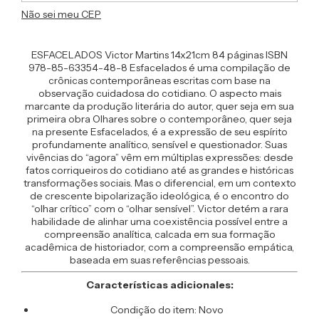
Não sei meu CEP
ESFACELADOS Victor Martins 14x21cm 84 páginas ISBN
978-85-63354-48-8 Esfacelados é uma compilação de
crônicas contemporâneas escritas com base na
observação cuidadosa do cotidiano. O aspecto mais
marcante da produção literária do autor, quer seja em sua
primeira obra Olhares sobre o contemporâneo, quer seja
na presente Esfacelados, é a expressão de seu espírito
profundamente analítico, sensível e questionador. Suas
vivências do “agora” vêm em múltiplas expressões: desde
fatos corriqueiros do cotidiano até as grandes e históricas
transformações sociais. Mas o diferencial, em um contexto
de crescente bipolarização ideológica, é o encontro do
“olhar crítico” com o “olhar sensível”. Victor detém a rara
habilidade de alinhar uma coexistência possível entre a
compreensão analítica, calcada em sua formação
acadêmica de historiador, com a compreensão empática,
baseada em suas referências pessoais.
Características adicionales:
Condição do item: Novo