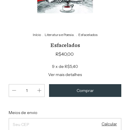
Início
.
Literatura e Poesia.
.
Esfacelados
Esfacelados
R$40,00
9
x de
R$5,40
Ver mais detalhes
Alterar CEP
Entregas para o CEP:
Meios de envio
Calcular