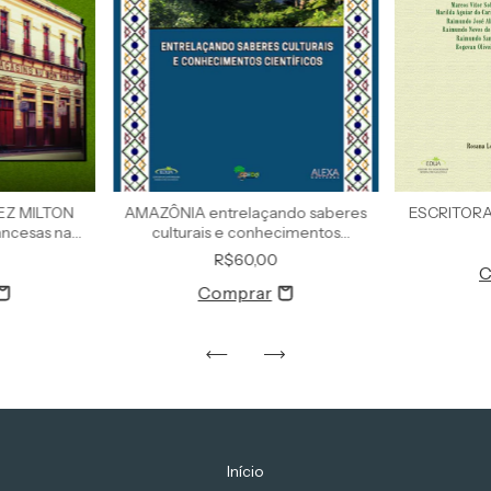
AMAZÔNIA entrelaçando saberes
EZ MILTON
ESCRITOR
culturais e conhecimentos
ncesas na
científicos
orânea
R$60,00
Início