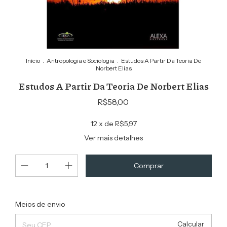
Início
.
Antropologia e Sociologia
.
Estudos A Partir Da Teoria De
Norbert Elias
Estudos A Partir Da Teoria De Norbert Elias
R$58,00
12
x de
R$5,97
Ver mais detalhes
Alterar CEP
Entregas para o CEP:
Meios de envio
Calcular