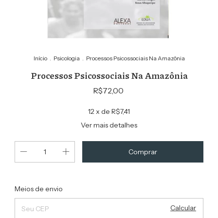
Início
.
Psicologia
.
Processos Psicossociais Na Amazônia
Processos Psicossociais Na Amazônia
R$72,00
12
x de
R$7,41
Ver mais detalhes
Alterar CEP
Entregas para o CEP:
Meios de envio
Calcular