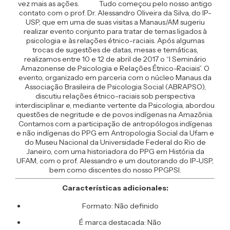
vez mais as ações. Tudo começou pelo nosso antigo
contato com o prof. Dr. Alessandro Oliveira da Silva, do IP-
USP, que em uma de suas visitas a Manaus/AM sugeriu
realizar evento conjunto para tratar de temas ligados à
psicologia e às relações étnico-raciais. Após algumas
trocas de sugestões de datas, mesas e temáticas,
realizamos entre 10 e 12 de abril de 2017 o “I Seminário
Amazonense de Psicologia e Relações Étnico-Raciais”. O
evento, organizado em parceria com o núcleo Manaus da
Associação Brasileira de Psicologia Social (ABRAPSO),
discutiu relações étnico-raciais sob perspectiva
interdisciplinar e, mediante vertente da Psicologia, abordou
questões de negritude e de povos indígenas na Amazônia.
Contamos com a participação de antropólogos indígenas
e não indígenas do PPG em Antropologia Social da Ufam e
do Museu Nacional da Universidade Federal do Rio de
Janeiro, com uma historiadora do PPG em História da
UFAM, com o prof. Alessandro e um doutorando do IP-USP,
bem como discentes do nosso PPGPSI.
Características adicionales:
Formato: Não definido
É marca destacada: Não