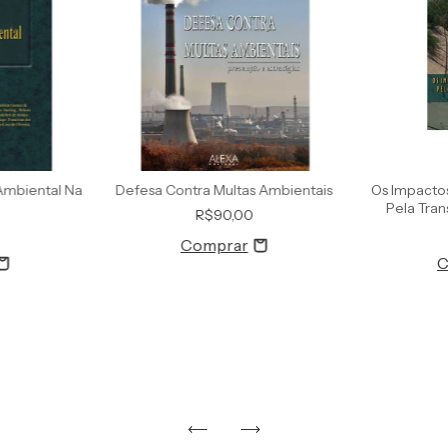
Ambiental Na
Defesa Contra Multas Ambientais
Os Impacto
Pela Tra
R$90,00