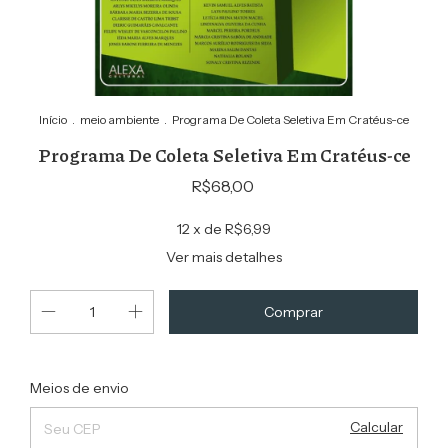
Início
.
meio ambiente
.
Programa De Coleta Seletiva Em Cratéus-ce
Programa De Coleta Seletiva Em Cratéus-ce
R$68,00
12
x de
R$6,99
Ver mais detalhes
Alterar CEP
Entregas para o CEP:
Meios de envio
Calcular