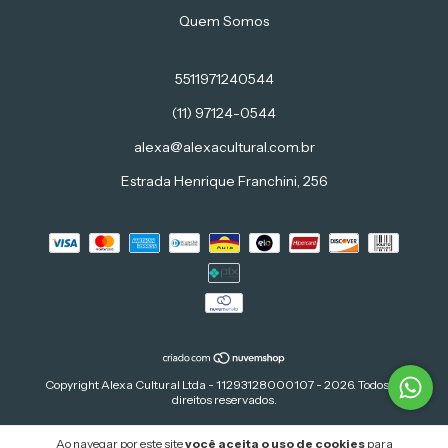
Quem Somos
5511971240544
(11) 97124-0544
alexa@alexacultural.com.br
Estrada Henrique Franchini, 256
Copyright Alexa Cultural Ltda - 11293128000107 - 2026. Todos os
direitos reservados.
Ao navegar por este site
você aceita o uso de cookies
para