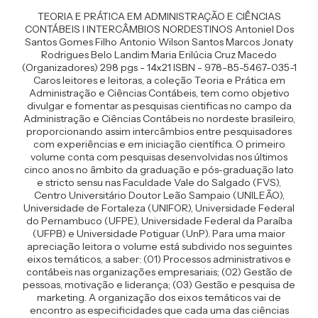
TEORIA E PRÁTICA EM ADMINISTRAÇÃO E CIÊNCIAS
CONTÁBEIS I INTERCÂMBIOS NORDESTINOS Antoniel Dos
Santos Gomes Filho Antonio Wilson Santos Marcos Jonaty
Rodrigues Belo Landim Maria Erilúcia Cruz Macedo
(Organizadores) 298 pgs - 14x21 ISBN - 978-85-5467-035-1
Caros leitores e leitoras, a coleção Teoria e Prática em
Administração e Ciências Contábeis, tem como objetivo
divulgar e fomentar as pesquisas cientificas no campo da
Administração e Ciências Contábeis no nordeste brasileiro,
proporcionando assim intercâmbios entre pesquisadores
com experiências e em iniciação científica. O primeiro
volume conta com pesquisas desenvolvidas nos últimos
cinco anos no âmbito da graduação e pós-graduação lato
e stricto sensu nas Faculdade Vale do Salgado (FVS),
Centro Universitário Doutor Leão Sampaio (UNILEÃO),
Universidade de Fortaleza (UNIFOR), Universidade Federal
do Pernambuco (UFPE), Universidade Federal da Paraíba
(UFPB) e Universidade Potiguar (UnP). Para uma maior
apreciação leitora o volume está subdivido nos seguintes
eixos temáticos, a saber: (01) Processos administrativos e
contábeis nas organizações empresariais; (02) Gestão de
pessoas, motivação e liderança; (03) Gestão e pesquisa de
marketing. A organização dos eixos temáticos vai de
encontro as especificidades que cada uma das ciências