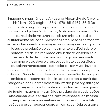
Não sei meu CEP
Imagens e imaginários na Amazônia Alexandre de Oliveira,
14x21cm - 220 páginas ISBN - 978-85-5467-136-5 Os
estudos do imaginário apresesntam-se como tema central
quando o objetivo é a formulação de uma compreensão
da realidade Amazônica, sob um prisma social e
culturalmente situados. Apesar das dificuldades no tocante
ao reconhecimento das imagens e do imaginário enquanto
locus de produção de conhecimento credível sobre o
homem, a vida, e a realidade circundante, observa-se a
necessidade de um retorno ao imaginário enquanto
caminho elucidativo e prospectivo fruto das pulsões e
questionamentos sobre os modos de ser, viver, fazer e
conviver de homens e mulheres. Os textos que compõem
esta coletânea, fruto do labor e da elaboração de múltiplos
sentidos, oferecem ao leitor imagens do real a partir das
margens e dos lugares descredibilizados pela organização
cultural hegemônica. Por este motivo tomam como pano
de fundo imagens e imaginários, produto de elucubrações
sinestésicas que, por sua natureza multimodal, ao mesmo
tempo em que apresentam-se como estrutura volátil,
caótica e escorregadia, guardam em seus nódulos a seiva