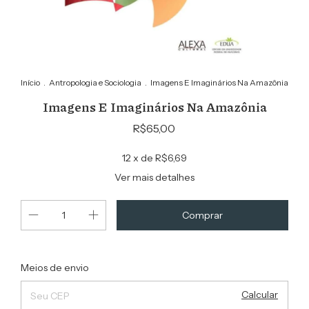
Início
.
Antropologia e Sociologia
.
Imagens E Imaginários Na Amazônia
Imagens E Imaginários Na Amazônia
R$65,00
12
x de
R$6,69
Ver mais detalhes
Alterar CEP
Entregas para o CEP:
Meios de envio
Calcular