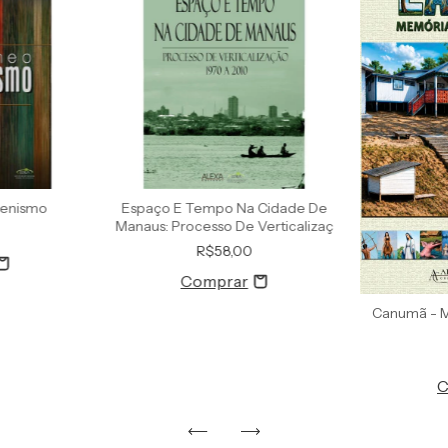
genismo
Espaço E Tempo Na Cidade De
Manaus: Processo De Verticalizaç
R$58,00
Canumã - M