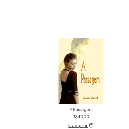
os E Ambiciosos
A Passagem
R$55,00
R$40,00