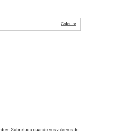
Alterar CEP
EP:
Calcular
entem. Sobretudo quando nos valemos de