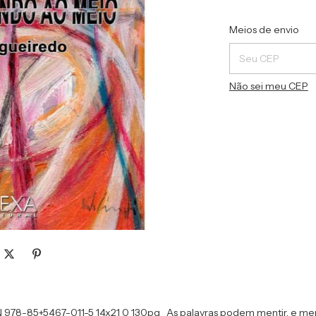
Entregas para o C
Meios de envio
Não sei meu CEP
N 978-85+5467-011-5 14x21 0 130pg As palavras podem mentir, e m