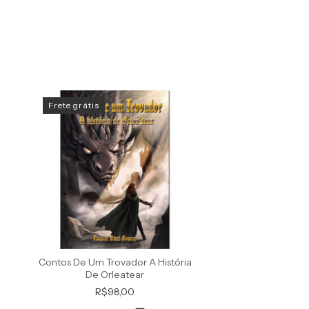
Frete grátis
Contos De Um Trovador A História
A Doce Vida E Os Pe
De Orleatear
Peça Em 2
R$98,00
R$35,0