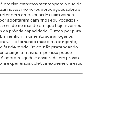
a, é preciso estarmos atentos para o que de
gessar nossas melhores percepções sobre a
e pretendem emocionais. E assim vamos
s, por apontarem caminhos equivocados -
a de sentido no mundo em que hoje vivemos.
m da própria capacidade. Outros, por pura
has. Em nenhum momento soa arrogante,
ra vai se tornando mais e mais urgente,
s, o faz de modo lúdico, não pretendendo
crita singela, mas nem por isso pouco
é agora, rasgada e costurada em prosa e
 à experiência coletiva, experiência esta,