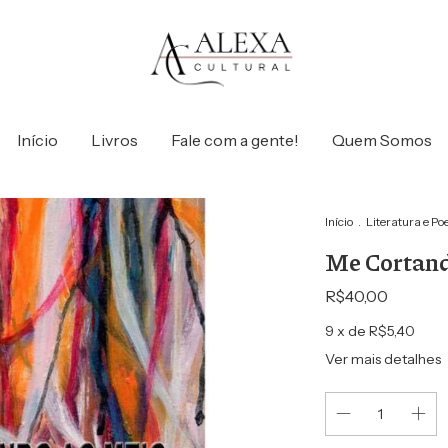
Início
Livros
Fale com a gente!
Quem Somos
Início
.
Literatura e Po
Me Cortan
R$40,00
9
x de
R$5,40
Ver mais detalhes