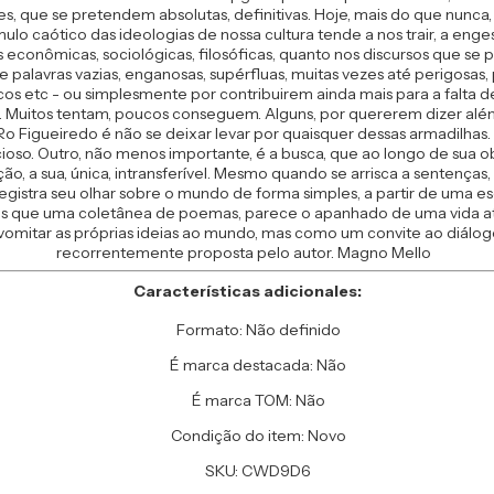
tes, que se pretendem absolutas, definitivas. Hoje, mais do que nunc
lo caótico das ideologias de nossa cultura tende a nos trair, a en
econômicas, sociológicas, filosóficas, quanto nos discursos que s
palavras vazias, enganosas, supérfluas, muitas vezes até perigosa
sticos etc - ou simplesmente por contribuirem ainda mais para a falt
 é. Muitos tentam, poucos conseguem. Alguns, por quererem dizer alé
 Ro Figueiredo é não se deixar levar por quaisquer dessas armadil
so. Outro, não menos importante, é a busca, que ao longo de sua ob
ção, a sua, única, intransferível. Mesmo quando se arrisca a sentença
gistra seu olhar sobre o mundo de forma simples, a partir de uma es
is que uma coletânea de poemas, parece o apanhado de uma vida at
 vomitar as próprias ideias ao mundo, mas como um convite ao diálogo,
recorrentemente proposta pelo autor. Magno Mello
Características adicionales:
Formato: Não definido
É marca destacada: Não
É marca TOM: Não
Condição do item: Novo
SKU: CWD9D6