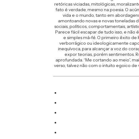
retóricas viciadas, mitológicas, moralizan
fato é verdade, mesmo na poesia. O acúmu
vida e o mundo, tanto em abordagens 
amontoando novas e novas toneladas de 
sociais, políticos, comportamentais, artí
Parece fácil escapar de tudo isso, e não
e simples má-fé. O primeiro êxito de
verborrágico ou ideologicamente capcio
inequívoca, para alcançar a voz do cora
expor teorias, porém sentimentos. Re
aprofundada. “Me cortando ao meio”, ma
verso, talvez não com o intuito egoico de