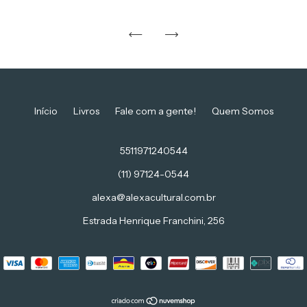
Início
Livros
Fale com a gente!
Quem Somos
5511971240544
(11) 97124-0544
alexa@alexacultural.com.br
Estrada Henrique Franchini, 256