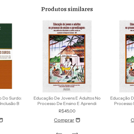
Produtos similares
o Do Surdo:
Educação De Jovens E Adultos No
Educação D
Inclusão B
Processo De Ensino E Aprendi
Processo 
R$45,00