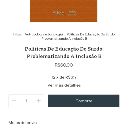
Início
.
Antropologia e Sociologia
.
Políticas De Educação Do Surdo:
Problematizando A Inclusão B
Políticas De Educação Do Surdo:
Problematizando A Inclusão B
R$60,00
12
x de
R$6,17
Ver mais detalhes
Alterar CEP
Entregas para o CEP:
Meios de envio