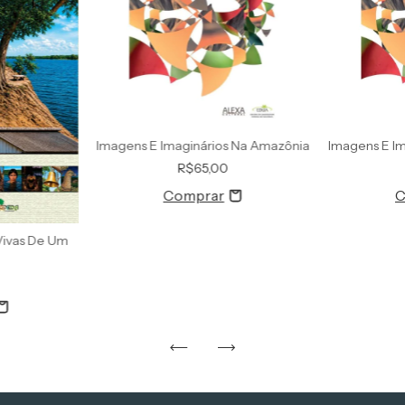
Imagens E Imaginários Na Amazônia
Imagens E I
R$65,00
Vivas De Um