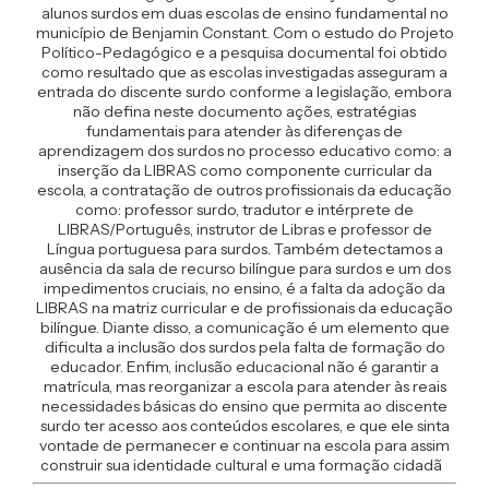
alunos surdos em duas escolas de ensino fundamental no
município de Benjamin Constant. Com o estudo do Projeto
Político-Pedagógico e a pesquisa documental foi obtido
como resultado que as escolas investigadas asseguram a
entrada do discente surdo conforme a legislação, embora
não defina neste documento ações, estratégias
fundamentais para atender às diferenças de
aprendizagem dos surdos no processo educativo como: a
inserção da LIBRAS como componente curricular da
escola, a contratação de outros profissionais da educação
como: professor surdo, tradutor e intérprete de
LIBRAS/Português, instrutor de Libras e professor de
Língua portuguesa para surdos. Também detectamos a
ausência da sala de recurso bilíngue para surdos e um dos
impedimentos cruciais, no ensino, é a falta da adoção da
LIBRAS na matriz curricular e de profissionais da educação
bilíngue. Diante disso, a comunicação é um elemento que
dificulta a inclusão dos surdos pela falta de formação do
educador. Enfim, inclusão educacional não é garantir a
matrícula, mas reorganizar a escola para atender às reais
necessidades básicas do ensino que permita ao discente
surdo ter acesso aos conteúdos escolares, e que ele sinta
vontade de permanecer e continuar na escola para assim
construir sua identidade cultural e uma formação cidadã