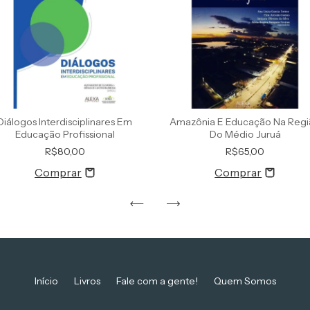
Diálogos Interdisciplinares Em
Amazônia E Educação Na Reg
Educação Profissional
Do Médio Juruá
R$80,00
R$65,00
Início
Livros
Fale com a gente!
Quem Somos