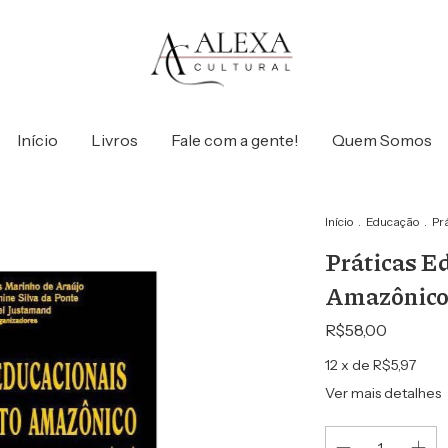
Início
Livros
Fale com a gente!
Quem Somos
Início
.
Educação
.
Pr
Práticas E
Amazônico
R$58,00
12
x de
R$5,97
Ver mais detalhes