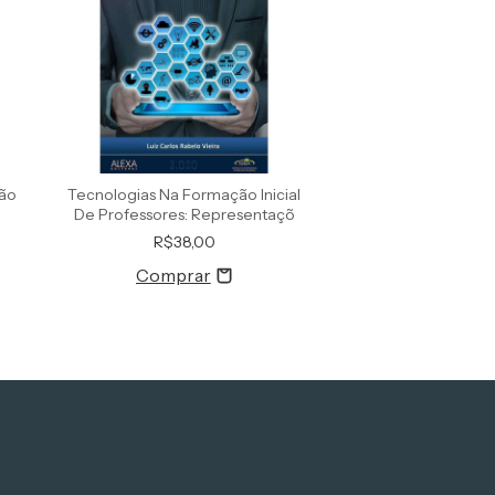
ião
Tecnologias Na Formação Inicial
Políticas De Educa
De Professores: Representaçõ
Problematizando 
R$38,00
R$60,0