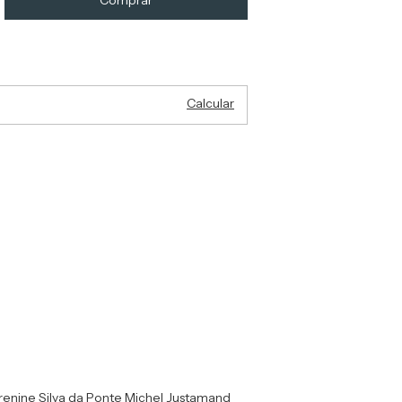
Alterar CEP
EP:
Calcular
nine Silva da Ponte Michel Justamand