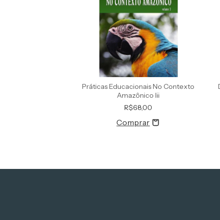
Jovens E Adultos No
Práticas Educacionais No Contexto
 Ensino E Aprendi
Amazônico Iii
R$55,00
R$68,00