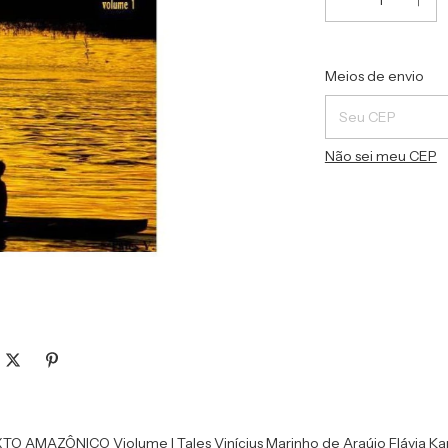
Entregas para o C
Meios de envio
Não sei meu CEP
MAZÔNICO Violume I Tales Vinícius Marinho de Araújo Flávia Kare