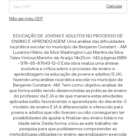
Calcular
Não sei meu CEP
EDUCAÇÃO DE JOVENS E ADULTOS NO PROCESSO DE
ENSINO E APRENDIZAGEM: Uma análise das dificuldades
na prática escolar no município de Benjamin Constant - AM
Luzanira Hilário da Silva Washington Luiz Martins da Silva
Tales Vinícius Marinho de Araújo 14x21cm -142 páginas ISBN
- 978-65-87643-12-0 Esta obra realiza uma síntese
evolutiva e crítica sobre o processo de ensino e
aprendizagem na educação de jovens e adultos (EJA),
fazendo uma análise na prática escolar no município de
Benjamin Constant- AM. Tem como objetivo analisar de
que forma estão sendo desenvolvidas as práticas de ensino
do professor da EJA e de que maneira estas atividades
aplicadas estão favorecendo o aprendizado do discente. O
modelo de ensino EJA é diferenciado e oferecido para
jovens e adultos que não tiveram ou não conseguiram ter
possibilidades de ajustar e finalizar seu ensino básico na
idade série. Desta forma, criou-se este trabalho de
pesquisa para que pudéssemos compreender as
metodologias utilizadas no ensino-aprendizagem exercida