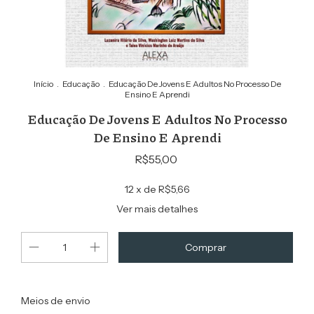
Início
.
Educação
.
Educação De Jovens E Adultos No Processo De
Ensino E Aprendi
Educação De Jovens E Adultos No Processo
De Ensino E Aprendi
R$55,00
12
x de
R$5,66
Ver mais detalhes
Alterar CEP
Entregas para o CEP:
Meios de envio