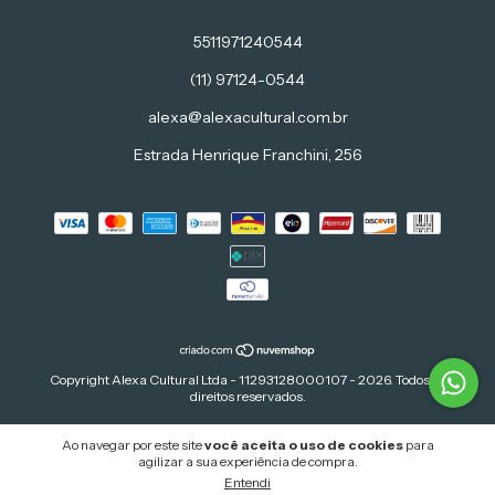
5511971240544
(11) 97124-0544
alexa@alexacultural.com.br
Estrada Henrique Franchini, 256
Copyright Alexa Cultural Ltda - 11293128000107 - 2026. Todos os
direitos reservados.
Ao navegar por este site
você aceita o uso de cookies
para
agilizar a sua experiência de compra.
Entendi